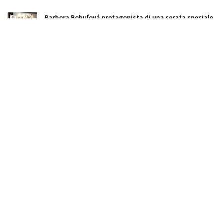
Barbora Bobuľová protagonista di una serata speciale
al festival Dolce Vitaj 2026
Il conto del tunnel Višňové supera i 600 milioni:
l'arbitrato con WeBuild dura da sei anni
L'AI chiude le porte agli stagisti: il doppio volto
dell'intelligenza artificiale per i giovani in cerca di
lavoro
Chi genera più profitti in rapporto ai dipendenti: le
sorprese della classifica slovacca
La Slovacchia riceve solo un decimo dei fondi UE per
l'assistenza militare all'Ucraina
Novo Nordisk: +14% di ricavi in Slovacchia grazie a
Ozempic e Wegovy