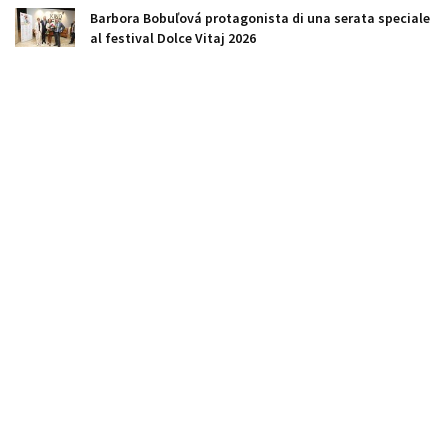
Barbora Bobuľová protagonista di una serata speciale
al festival Dolce Vitaj 2026
Slovacchia, 2,3 miliardi per la difesa con il fondo SAFE
dell'UE
Il Ministero versa 2,5 milioni in eccesso a Leo Express,
se ne accorge un concorrente
Proxenta: debiti per 250 milioni e investimenti falliti a
Cuba
L'AI chiude le porte agli stagisti: il doppio volto
dell'intelligenza artificiale per i giovani in cerca di
lavoro
Chi genera più profitti in rapporto ai dipendenti: le
sorprese della classifica slovacca
La Slovacchia riceve solo un decimo dei fondi UE per