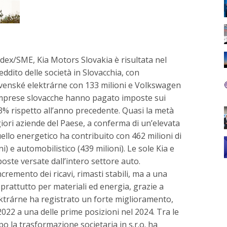
ndex/SME, Kia Motors Slovakia è risultata nel
ddito delle società in Slovacchia, con
ovenské elektrárne con 133 milioni e Volkswagen
e imprese slovacche hanno pagato imposte sui
5,3% rispetto all’anno precedente. Quasi la metà
giori aziende del Paese, a conferma di un’elevata
quello energetico ha contribuito con 462 milioni di
i) e automobilistico (439 milioni). Le sole Kia e
ste versate dall’intero settore auto.
cremento dei ricavi, rimasti stabili, ma a una
oprattutto per materiali ed energia, grazie a
ektrárne ha registrato un forte miglioramento,
022 a una delle prime posizioni nel 2024. Tra le
po la trasformazione societaria in s.r.o. ha