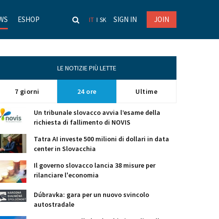
WS
ESHOP
SIGN IN
JOIN
IT
SK
LE NOTIZIE PIÙ LETTE
7 giorni
24 ore
Ultime
Un tribunale slovacco avvia l’esame della
richiesta di fallimento di NOVIS
Tatra AI investe 500 milioni di dollari in data
center in Slovacchia
Il governo slovacco lancia 38 misure per
rilanciare l'economia
Dúbravka: gara per un nuovo svincolo
autostradale