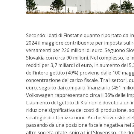
Secondo i dati di Finstat e quanto riportato da I
2024 il maggiore contribuente per imposta sul re
versamenti per 226 milioni di euro. Seguono Sl
Slovakia con circa 90 milioni. Nel complesso, l
redditi per 3,7 miliardi di euro, in aumento del 
dell’intero gettito (49%) proviene dalle 100 mag
concentrazione del carico fiscale. Tra i settori, 
euro, seguito dai comparti finanziario (451 milion
Volkswagen rappresentano circa il 36% delle impo
L’aumento del gettito di Kia non è dovuto a un in
riduzione significativa dei costi di produzione, s
strategie di ottimizzazione. Anche Slovenské el
passando da una posizione fiscale negativa nel 2
altre società citate, spicca Lidl Slovensko, che do