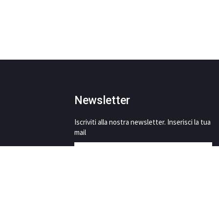
Newsletter
Iscriviti alla nostra newsletter. Inserisci la tua
mail
This site is protected by reCAPTCHA and the Google
Privacy Policy
and
Terms of Service
apply.
AUTORIZZO AL
TRATTAMENTO DEI MIEI DATI
PERSONALI