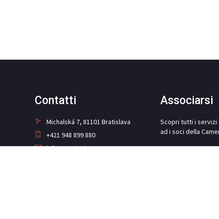
Contatti
Associarsi
Michalská 7, 81101 Bratislava
Scopri tutti i serviz
ad i soci della Came
+421 948 899 880
info@camit.sk
ASSOCIARSI
Social media