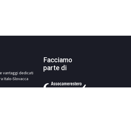
Facciamo
parte di
i e vantaggi dedicati
ra Italo-Slovacca