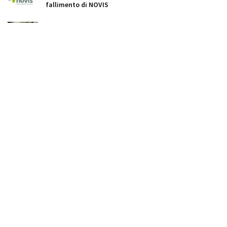
fallimento di NOVIS
Tatra AI investe 500 milioni di dollari in data center in
Slovacchia
Il governo slovacco lancia 38 misure per rilanciare
l'economia
Wizz Air apre tre nuove rotte da Bratislava
Doprastav: fatturato a 304 milioni, ma l'utile
scompare quasi del tutto sotto il nuovo proprietario
ungherese
Il conto del tunnel Višňové supera i 600 milioni:
l'arbitrato con WeBuild dura da sei anni
Dr. Max punta alla leadership in Italia: allo studio
acquisizioni per oltre 3 miliardi di euro