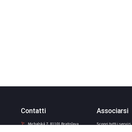
Contatti
Associarsi
Michalská 7, 81101 Bratislava
Scopri tutti i serviz
ad i soci della Came
+421 948 899 880