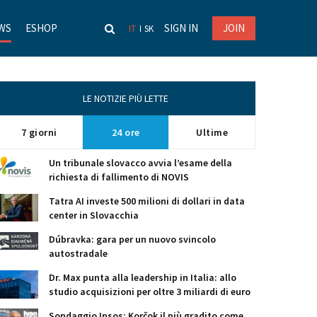
WS
ESHOP
SIGN IN
JOIN
IT
SK
LE NOTIZIE PIÙ LETTE
7 giorni
24 ore
Ultime
Un tribunale slovacco avvia l’esame della
richiesta di fallimento di NOVIS
Tatra AI investe 500 milioni di dollari in data
center in Slovacchia
Dúbravka: gara per un nuovo svincolo
autostradale
Dr. Max punta alla leadership in Italia: allo
studio acquisizioni per oltre 3 miliardi di euro
Sondaggio Ipsos: Korčok il più gradito come