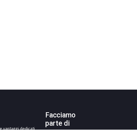
Facciamo
parte di
i e vantaggi dedicati
ra Italo-Slovacca