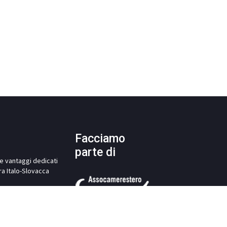
Facciamo
parte di
i e vantaggi dedicati
ra Italo-Slovacca