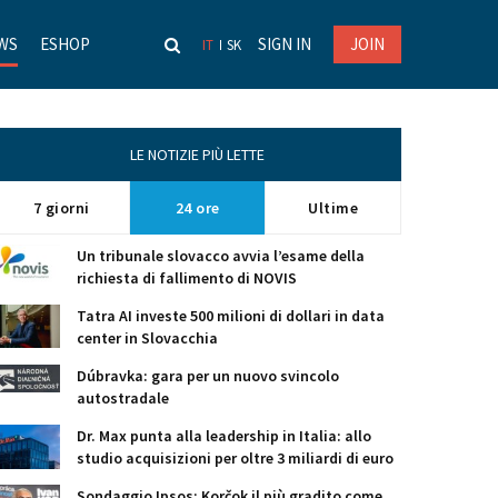
WS
ESHOP
SIGN IN
JOIN
IT
SK
LE NOTIZIE PIÙ LETTE
7 giorni
24 ore
Ultime
Un tribunale slovacco avvia l’esame della
richiesta di fallimento di NOVIS
Tatra AI investe 500 milioni di dollari in data
center in Slovacchia
Dúbravka: gara per un nuovo svincolo
autostradale
Dr. Max punta alla leadership in Italia: allo
studio acquisizioni per oltre 3 miliardi di euro
Sondaggio Ipsos: Korčok il più gradito come