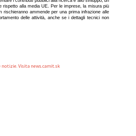
are i contributi pubblici alla ricerca e allo sviluppo, un 
le rispetto alla media UE. Per le imprese, la misura più 
non rischieranno ammende per una prima infrazione alle 
amento delle attività, anche se i dettagli tecnici non 
 notizie. Visita news.camit.sk