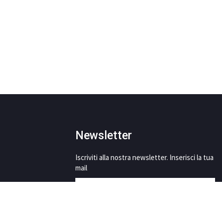
Newsletter
Iscriviti alla nostra newsletter. Inserisci la tua
mail
This site is protected by reCAPTCHA and the Google
Privacy Policy
and
Terms of Service
apply.