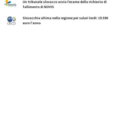
Un tribunale slovacco avvia l’esame della richiesta di
fallimento di NOVIS
Slovacchia ultima nella regione per salari lordi: 19.590
euro l'anno
Una startup lancia il primo servizio di pulizia robotica
domestica negli Stati Uniti
Il Ministero delle Finanze rivede l'IVA sulle piattaforme
digitali e introduce un periodo di grazia per le fatture
elettroniche
Piano difesa: la Slovacchia punta al 3,5% del PIL entro
il 2035
Repubblica Ceca: prezzi delle case ancora in corsa, ma
si attenua la spinta
Dúbravka: gara per un nuovo svincolo autostradale