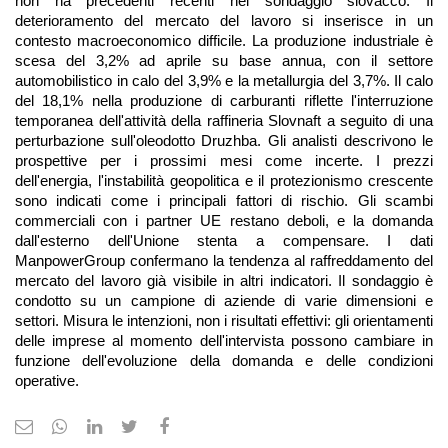
non ha precedenti recenti nel sondaggio slovacco. Il 
deterioramento del mercato del lavoro si inserisce in un 
contesto macroeconomico difficile. La produzione industriale è 
scesa del 3,2% ad aprile su base annua, con il settore 
automobilistico in calo del 3,9% e la metallurgia del 3,7%. Il calo 
del 18,1% nella produzione di carburanti riflette l'interruzione 
temporanea dell'attività della raffineria Slovnaft a seguito di una 
perturbazione sull'oleodotto Druzhba. Gli analisti descrivono le 
prospettive per i prossimi mesi come incerte. I prezzi 
dell'energia, l'instabilità geopolitica e il protezionismo crescente 
sono indicati come i principali fattori di rischio. Gli scambi 
commerciali con i partner UE restano deboli, e la domanda 
dall'esterno dell'Unione stenta a compensare. I dati 
ManpowerGroup confermano la tendenza al raffreddamento del 
mercato del lavoro già visibile in altri indicatori. Il sondaggio è 
condotto su un campione di aziende di varie dimensioni e 
settori. Misura le intenzioni, non i risultati effettivi: gli orientamenti 
delle imprese al momento dell'intervista possono cambiare in 
funzione dell'evoluzione della domanda e delle condizioni 
operative.