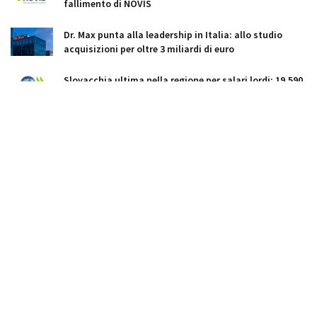
fallimento di NOVIS
Dr. Max punta alla leadership in Italia: allo studio
acquisizioni per oltre 3 miliardi di euro
Slovacchia ultima nella regione per salari lordi: 19.590
euro l'anno
Piano difesa: la Slovacchia punta al 3,5% del PIL entro
il 2035
Repubblica Ceca: prezzi delle case ancora in corsa, ma
si attenua la spinta
Peter Kmec è il nuovo ambasciatore slovacco a Roma
Export automotive slovacco tiene, ma la produzione
frena
Opposizione slovacca frammentata verso le prossime
elezioni