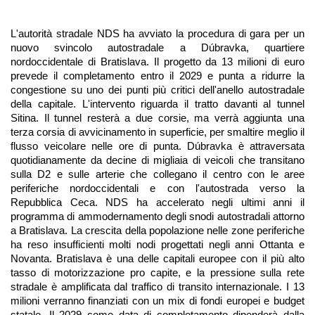
L'autorità stradale NDS ha avviato la procedura di gara per un 
nuovo svincolo autostradale a Dúbravka, quartiere 
nordoccidentale di Bratislava. Il progetto da 13 milioni di euro 
prevede il completamento entro il 2029 e punta a ridurre la 
congestione su uno dei punti più critici dell'anello autostradale 
della capitale. L'intervento riguarda il tratto davanti al tunnel 
Sitina. Il tunnel resterà a due corsie, ma verrà aggiunta una 
terza corsia di avvicinamento in superficie, per smaltire meglio il 
flusso veicolare nelle ore di punta. Dúbravka è attraversata 
quotidianamente da decine di migliaia di veicoli che transitano 
sulla D2 e sulle arterie che collegano il centro con le aree 
periferiche nordoccidentali e con l'autostrada verso la 
Repubblica Ceca. NDS ha accelerato negli ultimi anni il 
programma di ammodernamento degli snodi autostradali attorno 
a Bratislava. La crescita della popolazione nelle zone periferiche 
ha reso insufficienti molti nodi progettati negli anni Ottanta e 
Novanta. Bratislava è una delle capitali europee con il più alto 
tasso di motorizzazione pro capite, e la pressione sulla rete 
stradale è amplificata dal traffico di transito internazionale. I 13 
milioni verranno finanziati con un mix di fondi europei e budget 
statale. Il 2029 come data di completamento dipenderà dalla 