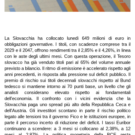
La Slovacchia ha collocato lunedì 649 milioni di euro in 
obbligazioni governative. I titoli, con scadenze comprese tra il 
2029 e il 2047, offrono rendimenti tra il 2,85% e il 4,26%, in linea 
con le aste degli ultimi mesi. Con questa operazione, il Tesoro 
slovacco ha già venduto titoli pari al 65% del volume annuale 
previsto a bilancio. Il ritmo di emissione è accelerato rispetto agli 
anni precedenti, in risposta alla pressione sul deficit pubblico. Il 
premio di rischio sui titoli decennali slovacchi rispetto al Bund 
tedesco si mantiene intorno ai 70 punti base, un livello che gli 
analisti considerano elevato rispetto ai fondamentali 
dell'economia. Il confronto con i vicini evidenzia che la 
Slovacchia paga uno spread più alto della Repubblica Ceca e 
dell'Austria. Gli investitori scontano in parte il rischio politico 
legato alle tensioni tra il governo Fico e le istituzioni europee, in 
parte il percorso incerto di riduzione del deficit. I tassi Euribor 
continuano a scendere: a 3 mesi si collocano al 2,38%, a 12 
mesi al 2,87%. La politica monetaria della BCE resta 