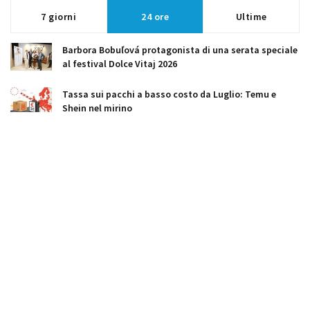
7 giorni
24 ore
Ultime
Barbora Bobuľová protagonista di una serata speciale
al festival Dolce Vitaj 2026
Tassa sui pacchi a basso costo da Luglio: Temu e
Shein nel mirino
Novo Nordisk: +14% di ricavi in Slovacchia grazie a
Ozempic e Wegovy
Slovacchia, 2,3 miliardi per la difesa con il fondo SAFE
dell'UE
Fico cambia linea e si allinea all’UE sull'Ucraina
Il Ministero versa 2,5 milioni in eccesso a Leo Express,
se ne accorge un concorrente