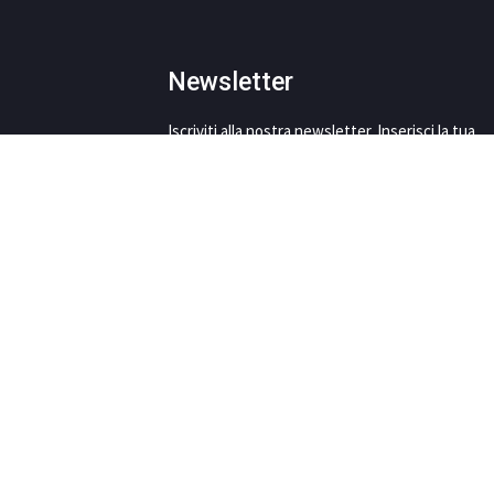
Newsletter
Iscriviti alla nostra newsletter. Inserisci la tua
mail
This site is protected by reCAPTCHA and the Google
Privacy Policy
and
Terms of Service
apply.
AUTORIZZO AL
TRATTAMENTO DEI MIEI DATI
PERSONALI
ISCRIVIMI