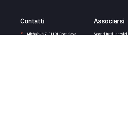
Contatti
Associarsi
Michalská 7, 81101 Bratislava
Scopri tutti i serviz
ad i soci della Came
+421 948 899 880
info@camit.sk
ASSOCIARSI
Social media