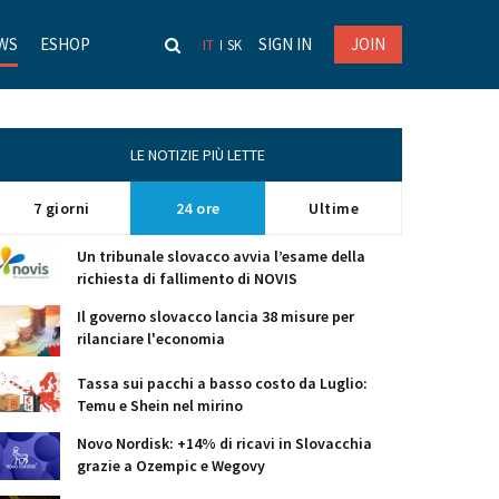
WS
ESHOP
SIGN IN
JOIN
IT
SK
LE NOTIZIE PIÙ LETTE
7 giorni
24 ore
Ultime
Un tribunale slovacco avvia l’esame della
richiesta di fallimento di NOVIS
Il governo slovacco lancia 38 misure per
rilanciare l'economia
Tassa sui pacchi a basso costo da Luglio:
Temu e Shein nel mirino
Novo Nordisk: +14% di ricavi in Slovacchia
grazie a Ozempic e Wegovy