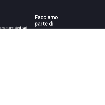
Facciamo
parte di
i e vantaggi dedicati
ra Italo-Slovacca