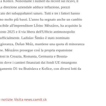
 a Košice.
Nonostante i numeri da record sui ricavi, il
 La direzione aziendale adduce inflazione, prezzi
to dei subappaltatori saturo. Tutti e tre i fattori hanno
ano molto più bassi.
L'anno ha segnato anche un cambio
ucibile all'imprenditore Lőrinc Mészáros, ha acquisito la
sto 2025 e il via libera dell'Ufficio antimonopolio
 ufficialmente. Ladislav Šimko è stato nominato
maggioranza, Dušan Mráz, mantiene una quota di minoranza
ne.
Mészáros prosegue così la propria espansione
razioni in Croazia, Romania, Germania e Bosnia-
to dove i cantieri finanziati dai fondi UE rimangono
gamento D1 tra Bratislava e Košice, con diversi lotti da
 notizie. Visita news.camit.sk