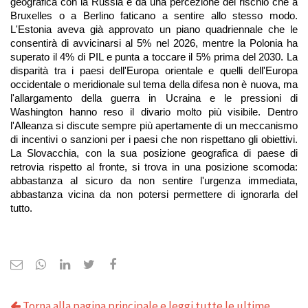
geografica con la Russia e da una percezione del rischio che a 
Bruxelles o a Berlino faticano a sentire allo stesso modo. 
L'Estonia aveva già approvato un piano quadriennale che le 
consentirà di avvicinarsi al 5% nel 2026, mentre la Polonia ha 
superato il 4% di PIL e punta a toccare il 5% prima del 2030. La 
disparità tra i paesi dell'Europa orientale e quelli dell'Europa 
occidentale o meridionale sul tema della difesa non è nuova, ma 
l'allargamento della guerra in Ucraina e le pressioni di 
Washington hanno reso il divario molto più visibile. Dentro 
l'Alleanza si discute sempre più apertamente di un meccanismo 
di incentivi o sanzioni per i paesi che non rispettano gli obiettivi. 
La Slovacchia, con la sua posizione geografica di paese di 
retrovia rispetto al fronte, si trova in una posizione scomoda: 
abbastanza al sicuro da non sentire l'urgenza immediata, 
abbastanza vicina da non potersi permettere di ignorarla del 
tutto.
Torna alla pagina principale e leggi tutte le ultime